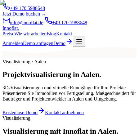
+49 170 5988648
Jetzt Demo buchen →
info@innoflat.de
·
+49 170 5988648
Innoflat
.
Preise
Wie wir arbeiten
Blog
Kontakt
Anmelden
Demo anfragen
Demo
Visualisierung · Aalen
Projektvisualisierung
in
Aalen
.
3D-Visualisierungen und virtuelle Rundgänge für Ihre Projekte.
Präsentieren Sie Immobilien vor Fertigstellung. Maßgeschneidert für
Bauträger und Projektentwickler in Aalen und Umgebung.
Kostenlose Demo
Kontakt aufnehmen
Visualisierung
Visualisierung mit Innoflat in Aalen.