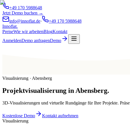
+49 170 5988648
Jetzt Demo buchen →
info@innoflat.de
·
+49 170 5988648
Innoflat
.
Preise
Wie wir arbeiten
Blog
Kontakt
Anmelden
Demo anfragen
Demo
Visualisierung · Abensberg
Projektvisualisierung
in
Abensberg
.
3D-Visualisierungen und virtuelle Rundgänge für Ihre Projekte. Präs
Kostenlose Demo
Kontakt aufnehmen
Visualisierung