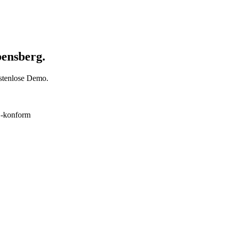
bensberg.
ostenlose Demo.
konform