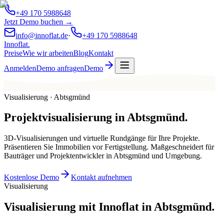
+49 170 5988648
Jetzt Demo buchen →
info@innoflat.de
·
+49 170 5988648
Innoflat
.
Preise
Wie wir arbeiten
Blog
Kontakt
Anmelden
Demo anfragen
Demo
Visualisierung · Abtsgmünd
Projektvisualisierung
in
Abtsgmünd
.
3D-Visualisierungen und virtuelle Rundgänge für Ihre Projekte.
Präsentieren Sie Immobilien vor Fertigstellung. Maßgeschneidert für
Bauträger und Projektentwickler in Abtsgmünd und Umgebung.
Kostenlose Demo
Kontakt aufnehmen
Visualisierung
Visualisierung mit Innoflat in Abtsgmünd.