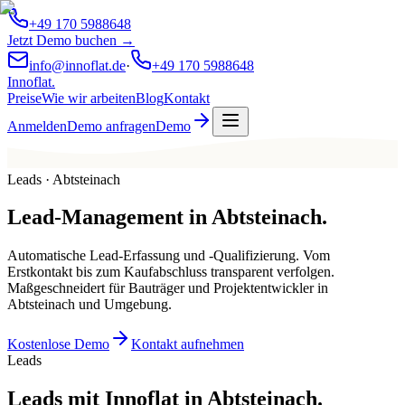
+49 170 5988648
Jetzt Demo buchen →
info@innoflat.de
·
+49 170 5988648
Innoflat
.
Preise
Wie wir arbeiten
Blog
Kontakt
Anmelden
Demo anfragen
Demo
Leads · Abtsteinach
Lead-Management
in
Abtsteinach
.
Automatische Lead-Erfassung und -Qualifizierung. Vom
Erstkontakt bis zum Kaufabschluss transparent verfolgen.
Maßgeschneidert für Bauträger und Projektentwickler in
Abtsteinach und Umgebung.
Kostenlose Demo
Kontakt aufnehmen
Leads
Leads mit Innoflat in Abtsteinach.