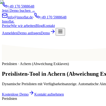
+49 170 5988648
Jetzt Demo buchen →
info@innoflat.de
·
+49 170 5988648
Innoflat
.
Preise
Wie wir arbeiten
Blog
Kontakt
Anmelden
Demo anfragen
Demo
Preislisten · Achern (Abweichung Exklaven)
Preislisten-Tool
in
Achern (Abweichung Ex
Dynamische Preislisten mit Verfügbarkeitsanzeige. Automatische Ak
Kostenlose Demo
Kontakt aufnehmen
Preislisten