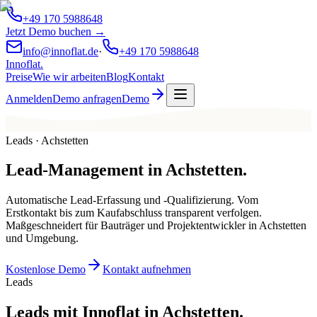
+49 170 5988648
Jetzt Demo buchen →
info@innoflat.de
·
+49 170 5988648
Innoflat
.
Preise
Wie wir arbeiten
Blog
Kontakt
Anmelden
Demo anfragen
Demo
Leads · Achstetten
Lead-Management
in
Achstetten
.
Automatische Lead-Erfassung und -Qualifizierung. Vom
Erstkontakt bis zum Kaufabschluss transparent verfolgen.
Maßgeschneidert für Bauträger und Projektentwickler in Achstetten
und Umgebung.
Kostenlose Demo
Kontakt aufnehmen
Leads
Leads mit Innoflat in Achstetten.