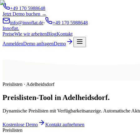
+49 170 5988648
Jetzt Demo buchen →
info@innoflat.de
·
+49 170 5988648
Innoflat
.
Preise
Wie wir arbeiten
Blog
Kontakt
Anmelden
Demo anfragen
Demo
Preislisten · Adelheidsdorf
Preislisten-Tool
in
Adelheidsdorf
.
Dynamische Preislisten mit Verfügbarkeitsanzeige. Automatische Ak
Kostenlose Demo
Kontakt aufnehmen
Preislisten