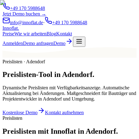
+49 170 5988648
Jetzt Demo buchen →
info@innoflat.de
·
+49 170 5988648
Innoflat
.
Preise
Wie wir arbeiten
Blog
Kontakt
Anmelden
Demo anfragen
Demo
Preislisten · Adendorf
Preislisten-Tool
in
Adendorf
.
Dynamische Preislisten mit Verfügbarkeitsanzeige. Automatische
Aktualisierung bei Änderungen. Maßgeschneidert für Bauträger und
Projektentwickler in Adendorf und Umgebung.
Kostenlose Demo
Kontakt aufnehmen
Preislisten
Preislisten mit Innoflat in Adendorf.