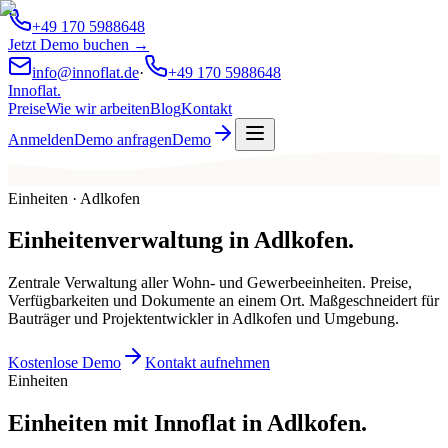
+49 170 5988648
Jetzt Demo buchen →
info@innoflat.de
·
+49 170 5988648
Innoflat
.
Preise
Wie wir arbeiten
Blog
Kontakt
Anmelden
Demo anfragen
Demo
Einheiten · Adlkofen
Einheitenverwaltung
in
Adlkofen
.
Zentrale Verwaltung aller Wohn- und Gewerbeeinheiten. Preise,
Verfügbarkeiten und Dokumente an einem Ort. Maßgeschneidert für
Bauträger und Projektentwickler in Adlkofen und Umgebung.
Kostenlose Demo
Kontakt aufnehmen
Einheiten
Einheiten mit Innoflat in Adlkofen.