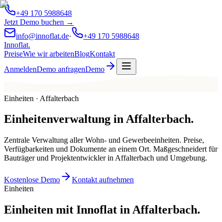
+49 170 5988648
Jetzt Demo buchen →
info@innoflat.de
·
+49 170 5988648
Innoflat
.
Preise
Wie wir arbeiten
Blog
Kontakt
Anmelden
Demo anfragen
Demo
Einheiten · Affalterbach
Einheitenverwaltung
in
Affalterbach
.
Zentrale Verwaltung aller Wohn- und Gewerbeeinheiten. Preise,
Verfügbarkeiten und Dokumente an einem Ort. Maßgeschneidert für
Bauträger und Projektentwickler in Affalterbach und Umgebung.
Kostenlose Demo
Kontakt aufnehmen
Einheiten
Einheiten mit Innoflat in Affalterbach.