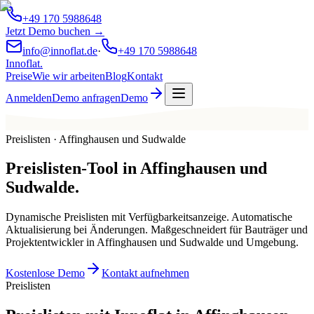
+49 170 5988648
Jetzt Demo buchen →
info@innoflat.de
·
+49 170 5988648
Innoflat
.
Preise
Wie wir arbeiten
Blog
Kontakt
Anmelden
Demo anfragen
Demo
Preislisten · Affinghausen und Sudwalde
Preislisten-Tool
in
Affinghausen und
Sudwalde
.
Dynamische Preislisten mit Verfügbarkeitsanzeige. Automatische
Aktualisierung bei Änderungen. Maßgeschneidert für Bauträger und
Projektentwickler in Affinghausen und Sudwalde und Umgebung.
Kostenlose Demo
Kontakt aufnehmen
Preislisten