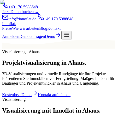
+49 170 5988648
Jetzt Demo buchen →
info@innoflat.de
·
+49 170 5988648
Innoflat
.
Preise
Wie wir arbeiten
Blog
Kontakt
Anmelden
Demo anfragen
Demo
Visualisierung · Ahaus
Projektvisualisierung
in
Ahaus
.
3D-Visualisierungen und virtuelle Rundgänge für Ihre Projekte.
Präsentieren Sie Immobilien vor Fertigstellung. Maßgeschneidert für
Bauträger und Projektentwickler in Ahaus und Umgebung.
Kostenlose Demo
Kontakt aufnehmen
Visualisierung
Visualisierung mit Innoflat in Ahaus.