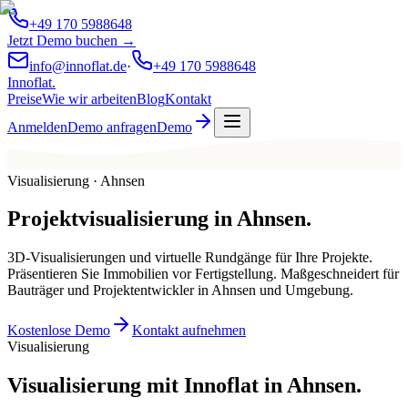
+49 170 5988648
Jetzt Demo buchen →
info@innoflat.de
·
+49 170 5988648
Innoflat
.
Preise
Wie wir arbeiten
Blog
Kontakt
Anmelden
Demo anfragen
Demo
Visualisierung · Ahnsen
Projektvisualisierung
in
Ahnsen
.
3D-Visualisierungen und virtuelle Rundgänge für Ihre Projekte.
Präsentieren Sie Immobilien vor Fertigstellung. Maßgeschneidert für
Bauträger und Projektentwickler in Ahnsen und Umgebung.
Kostenlose Demo
Kontakt aufnehmen
Visualisierung
Visualisierung mit Innoflat in Ahnsen.