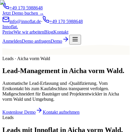
+49 170 5988648
Jetzt Demo buchen →
info@innoflat.de
·
+49 170 5988648
Innoflat
.
Preise
Wie wir arbeiten
Blog
Kontakt
Anmelden
Demo anfragen
Demo
Leads · Aicha vorm Wald
Lead-Management
in
Aicha vorm Wald
.
Automatische Lead-Erfassung und -Qualifizierung. Vom
Erstkontakt bis zum Kaufabschluss transparent verfolgen.
Maßgeschneidert für Bauträger und Projektentwickler in Aicha
vorm Wald und Umgebung.
Kostenlose Demo
Kontakt aufnehmen
Leads
Leads mit Innoflat in Aicha vorm Wald.