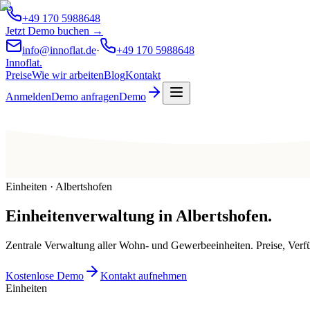
+49 170 5988648
Jetzt Demo buchen →
info@innoflat.de
·
+49 170 5988648
Innoflat
.
Preise
Wie wir arbeiten
Blog
Kontakt
Anmelden
Demo anfragen
Demo
Einheiten · Albertshofen
Einheitenverwaltung
in
Albertshofen
.
Zentrale Verwaltung aller Wohn- und Gewerbeeinheiten. Preise, Ver
Kostenlose Demo
Kontakt aufnehmen
Einheiten