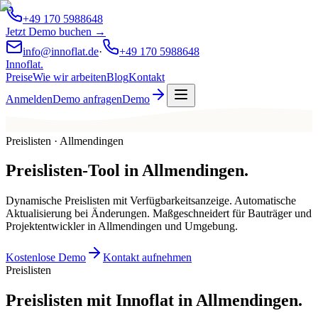
+49 170 5988648
Jetzt Demo buchen →
info@innoflat.de
·
+49 170 5988648
Innoflat
.
Preise
Wie wir arbeiten
Blog
Kontakt
Anmelden
Demo anfragen
Demo
Preislisten · Allmendingen
Preislisten-Tool
in
Allmendingen
.
Dynamische Preislisten mit Verfügbarkeitsanzeige. Automatische
Aktualisierung bei Änderungen. Maßgeschneidert für Bauträger und
Projektentwickler in Allmendingen und Umgebung.
Kostenlose Demo
Kontakt aufnehmen
Preislisten
Preislisten mit Innoflat in Allmendingen.