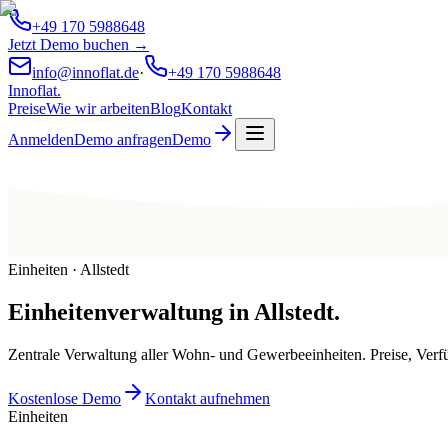
+49 170 5988648
Jetzt Demo buchen →
info@innoflat.de
·
+49 170 5988648
Innoflat
.
Preise
Wie wir arbeiten
Blog
Kontakt
Anmelden
Demo anfragen
Demo
Einheiten · Allstedt
Einheitenverwaltung
in
Allstedt
.
Zentrale Verwaltung aller Wohn- und Gewerbeeinheiten. Preise, Ver
Kostenlose Demo
Kontakt aufnehmen
Einheiten