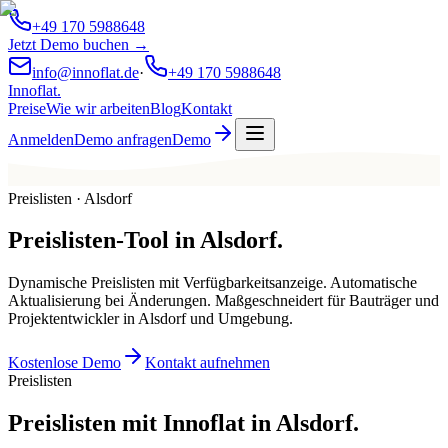
+49 170 5988648
Jetzt Demo buchen →
info@innoflat.de
·
+49 170 5988648
Innoflat
.
Preise
Wie wir arbeiten
Blog
Kontakt
Anmelden
Demo anfragen
Demo
Preislisten · Alsdorf
Preislisten-Tool
in
Alsdorf
.
Dynamische Preislisten mit Verfügbarkeitsanzeige. Automatische
Aktualisierung bei Änderungen. Maßgeschneidert für Bauträger und
Projektentwickler in Alsdorf und Umgebung.
Kostenlose Demo
Kontakt aufnehmen
Preislisten
Preislisten mit Innoflat in Alsdorf.