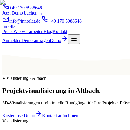
+49 170 5988648
Jetzt Demo buchen →
info@innoflat.de
·
+49 170 5988648
Innoflat
.
Preise
Wie wir arbeiten
Blog
Kontakt
Anmelden
Demo anfragen
Demo
Visualisierung · Altbach
Projektvisualisierung
in
Altbach
.
3D-Visualisierungen und virtuelle Rundgänge für Ihre Projekte. Präs
Kostenlose Demo
Kontakt aufnehmen
Visualisierung