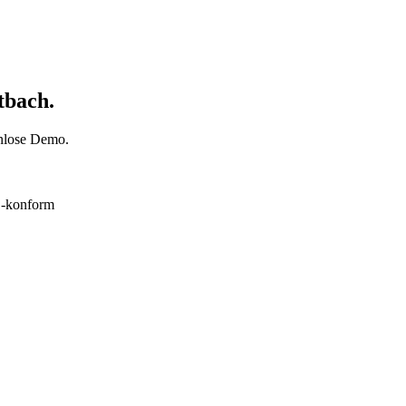
tbach.
enlose Demo.
konform