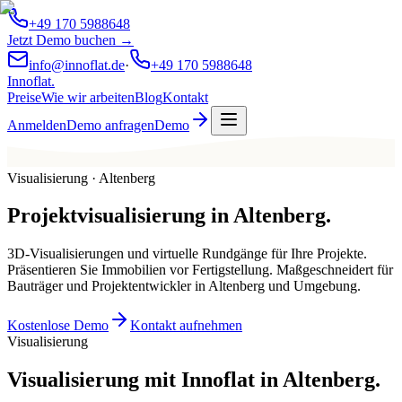
+49 170 5988648
Jetzt Demo buchen →
info@innoflat.de
·
+49 170 5988648
Innoflat
.
Preise
Wie wir arbeiten
Blog
Kontakt
Anmelden
Demo anfragen
Demo
Visualisierung · Altenberg
Projektvisualisierung
in
Altenberg
.
3D-Visualisierungen und virtuelle Rundgänge für Ihre Projekte.
Präsentieren Sie Immobilien vor Fertigstellung. Maßgeschneidert für
Bauträger und Projektentwickler in Altenberg und Umgebung.
Kostenlose Demo
Kontakt aufnehmen
Visualisierung
Visualisierung mit Innoflat in Altenberg.