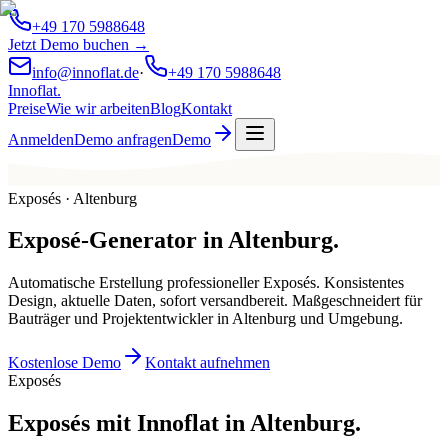
+49 170 5988648
Jetzt Demo buchen →
info@innoflat.de
·
+49 170 5988648
Innoflat
.
Preise
Wie wir arbeiten
Blog
Kontakt
Anmelden
Demo anfragen
Demo
Exposés · Altenburg
Exposé-Generator
in
Altenburg
.
Automatische Erstellung professioneller Exposés. Konsistentes
Design, aktuelle Daten, sofort versandbereit. Maßgeschneidert für
Bauträger und Projektentwickler in Altenburg und Umgebung.
Kostenlose Demo
Kontakt aufnehmen
Exposés
Exposés mit Innoflat in Altenburg.