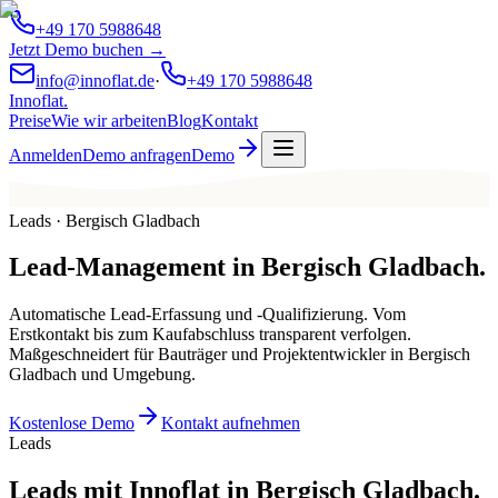
+49 170 5988648
Jetzt Demo buchen →
info@innoflat.de
·
+49 170 5988648
Innoflat
.
Preise
Wie wir arbeiten
Blog
Kontakt
Anmelden
Demo anfragen
Demo
Leads · Bergisch Gladbach
Lead-Management
in
Bergisch Gladbach
.
Automatische Lead-Erfassung und -Qualifizierung. Vom
Erstkontakt bis zum Kaufabschluss transparent verfolgen.
Maßgeschneidert für Bauträger und Projektentwickler in Bergisch
Gladbach und Umgebung.
Kostenlose Demo
Kontakt aufnehmen
Leads
Leads mit Innoflat in Bergisch Gladbach.