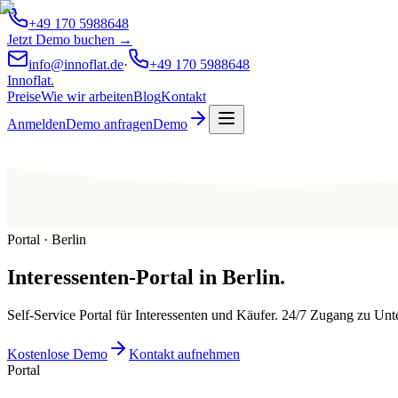
+49 170 5988648
Jetzt Demo buchen →
info@innoflat.de
·
+49 170 5988648
Innoflat
.
Preise
Wie wir arbeiten
Blog
Kontakt
Anmelden
Demo anfragen
Demo
Portal · Berlin
Interessenten-Portal
in
Berlin
.
Self-Service Portal für Interessenten und Käufer. 24/7 Zugang zu U
Kostenlose Demo
Kontakt aufnehmen
Portal