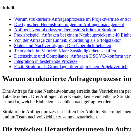
Inhalt
Warum strukturierte Anfragenprozesse im Projektvertrieb entsc
Die typischen Herausforderungen im Anfragenmanagement
Anfragen zentral erfassen: Der erste Schritt zur Struktur
Praxisbeispiel: Anfragen bei einem Neubauprojekt mit 40 Einhe
Von der Anfrage zur Einheit: Zuordnung als Erfolgsfaktor
Status und Nachverfolgung: Den Überblick behalten
Teamarbeit im Vertrieb: Klare Zuständigkeiten schaffen
Datenschutz und Compliance: Anfragen DSGVO-konform ver
Integration in bestehende Prozesse
Fazit: Struktur als Grundlage für erfolgreichen Projektvertrieb
Warum strukturierte Anfragenprozesse im 
Eine Anfrage für eine Neubauwohnung erreicht das Vertriebsteam per 
Tabelle notiert. Drei Anfragen, drei Kanäle, keine einheitliche Stru
ist unklar, welche Einheiten tatsächlich nachgefragt werden.
Strukturierte Anfragenprozesse schaffen hier Abhilfe. Sie ermögliche
und im Team nachvollziehbar zusammenzuarbeiten.
Die typischen Herausforderungen im An