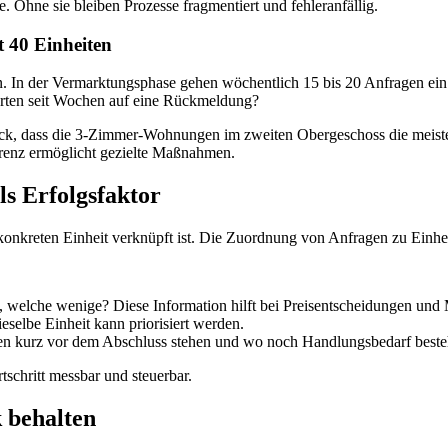
te. Ohne sie bleiben Prozesse fragmentiert und fehleranfällig.
t 40 Einheiten
. In der Vermarktungsphase gehen wöchentlich 15 bis 20 Anfragen ein. 
rten seit Wochen auf eine Rückmeldung?
lick, dass die 3-Zimmer-Wohnungen im zweiten Obergeschoss die meisten
arenz ermöglicht gezielte Maßnahmen.
ls Erfolgsfaktor
konkreten Einheit verknüpft ist. Die Zuordnung von Anfragen zu Einheiten
, welche wenige? Diese Information hilft bei Preisentscheidungen u
eselbe Einheit kann priorisiert werden.
en kurz vor dem Abschluss stehen und wo noch Handlungsbedarf beste
schritt messbar und steuerbar.
 behalten