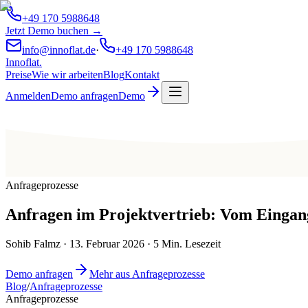
+49 170 5988648
Jetzt Demo buchen →
info@innoflat.de
·
+49 170 5988648
Innoflat
.
Preise
Wie wir arbeiten
Blog
Kontakt
Anmelden
Demo anfragen
Demo
Anfrageprozesse
Anfragen im Projektvertrieb: Vom Eingang
Sohib Falmz
·
13. Februar 2026
·
5
Min. Lesezeit
Demo anfragen
Mehr aus Anfrageprozesse
Blog
/
Anfrageprozesse
Anfrageprozesse