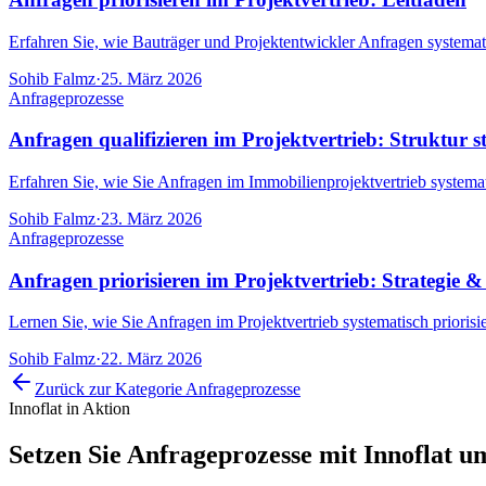
Erfahren Sie, wie Bauträger und Projektentwickler Anfragen systemati
Sohib Falmz
·
25. März 2026
Anfrageprozesse
Anfragen qualifizieren im Projektvertrieb: Struktur s
Erfahren Sie, wie Sie Anfragen im Immobilienprojektvertrieb systema
Sohib Falmz
·
23. März 2026
Anfrageprozesse
Anfragen priorisieren im Projektvertrieb: Strategie &
Lernen Sie, wie Sie Anfragen im Projektvertrieb systematisch priorisi
Sohib Falmz
·
22. März 2026
Zurück zur Kategorie
Anfrageprozesse
Innoflat in Aktion
Setzen Sie
Anfrageprozesse
mit Innoflat u