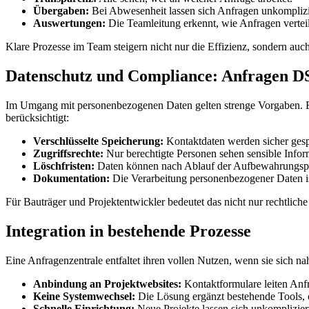
Übergaben:
Bei Abwesenheit lassen sich Anfragen unkomplizi
Auswertungen:
Die Teamleitung erkennt, wie Anfragen vertei
Klare Prozesse im Team steigern nicht nur die Effizienz, sondern auc
Datenschutz und Compliance: Anfragen 
Im Umgang mit personenbezogenen Daten gelten strenge Vorgaben. E-
berücksichtigt:
Verschlüsselte Speicherung:
Kontaktdaten werden sicher gesp
Zugriffsrechte:
Nur berechtigte Personen sehen sensible Infor
Löschfristen:
Daten können nach Ablauf der Aufbewahrungspfl
Dokumentation:
Die Verarbeitung personenbezogener Daten is
Für Bauträger und Projektentwickler bedeutet das nicht nur rechtliche
Integration in bestehende Prozesse
Eine Anfragenzentrale entfaltet ihren vollen Nutzen, wenn sie sich na
Anbindung an Projektwebsites:
Kontaktformulare leiten Anfr
Keine Systemwechsel:
Die Lösung ergänzt bestehende Tools, 
Schnelle Einrichtung:
Neue Projekte lassen sich unkomplizier