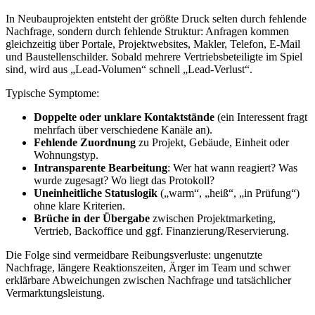
In Neubauprojekten entsteht der größte Druck selten durch fehlende
Nachfrage, sondern durch fehlende Struktur: Anfragen kommen
gleichzeitig über Portale, Projektwebsites, Makler, Telefon, E-Mail
und Baustellenschilder. Sobald mehrere Vertriebsbeteiligte im Spiel
sind, wird aus „Lead-Volumen“ schnell „Lead-Verlust“.
Typische Symptome:
Doppelte oder unklare Kontaktstände
(ein Interessent fragt
mehrfach über verschiedene Kanäle an).
Fehlende Zuordnung
zu Projekt, Gebäude, Einheit oder
Wohnungstyp.
Intransparente Bearbeitung
: Wer hat wann reagiert? Was
wurde zugesagt? Wo liegt das Protokoll?
Uneinheitliche Statuslogik
(„warm“, „heiß“, „in Prüfung“)
ohne klare Kriterien.
Brüche in der Übergabe
zwischen Projektmarketing,
Vertrieb, Backoffice und ggf. Finanzierung/Reservierung.
Die Folge sind vermeidbare Reibungsverluste: ungenutzte
Nachfrage, längere Reaktionszeiten, Ärger im Team und schwer
erklärbare Abweichungen zwischen Nachfrage und tatsächlicher
Vermarktungsleistung.