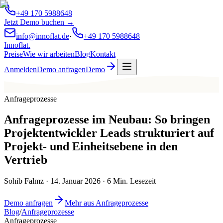
+49 170 5988648
Jetzt Demo buchen →
info@innoflat.de
·
+49 170 5988648
Innoflat
.
Preise
Wie wir arbeiten
Blog
Kontakt
Anmelden
Demo anfragen
Demo
Anfrageprozesse
Anfrageprozesse im Neubau: So bringen
Projektentwickler Leads strukturiert auf
Projekt- und Einheitsebene in den
Vertrieb
Sohib Falmz
·
14. Januar 2026
·
6
Min. Lesezeit
Demo anfragen
Mehr aus Anfrageprozesse
Blog
/
Anfrageprozesse
Anfrageprozesse