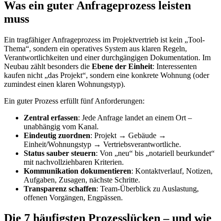
Was ein guter Anfrageprozess leisten
muss
Ein tragfähiger Anfrageprozess im Projektvertrieb ist kein „Tool-
Thema“, sondern ein operatives System aus klaren Regeln,
Verantwortlichkeiten und einer durchgängigen Dokumentation. Im
Neubau zählt besonders die
Ebene der Einheit
: Interessenten
kaufen nicht „das Projekt“, sondern eine konkrete Wohnung (oder
zumindest einen klaren Wohnungstyp).
Ein guter Prozess erfüllt fünf Anforderungen:
Zentral erfassen
: Jede Anfrage landet an einem Ort –
unabhängig vom Kanal.
Eindeutig zuordnen
: Projekt → Gebäude →
Einheit/Wohnungstyp → Vertriebsverantwortliche.
Status sauber steuern
: Von „neu“ bis „notariell beurkundet“
mit nachvollziehbaren Kriterien.
Kommunikation dokumentieren
: Kontaktverlauf, Notizen,
Aufgaben, Zusagen, nächste Schritte.
Transparenz schaffen
: Team-Überblick zu Auslastung,
offenen Vorgängen, Engpässen.
Die 7 häufigsten Prozesslücken – und wie