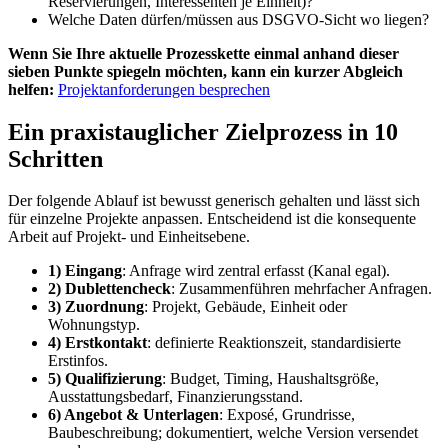
Reservierungen, Interessenten je Einheit)?
Welche Daten dürfen/müssen aus DSGVO-Sicht wo liegen?
Wenn Sie Ihre aktuelle Prozesskette einmal anhand dieser
sieben Punkte spiegeln möchten, kann ein kurzer Abgleich
helfen:
Projektanforderungen besprechen
Ein praxistauglicher Zielprozess in 10
Schritten
Der folgende Ablauf ist bewusst generisch gehalten und lässt sich
für einzelne Projekte anpassen. Entscheidend ist die konsequente
Arbeit auf Projekt- und Einheitsebene.
1) Eingang
: Anfrage wird zentral erfasst (Kanal egal).
2) Dublettencheck
: Zusammenführen mehrfacher Anfragen.
3) Zuordnung
: Projekt, Gebäude, Einheit oder
Wohnungstyp.
4) Erstkontakt
: definierte Reaktionszeit, standardisierte
Erstinfos.
5) Qualifizierung
: Budget, Timing, Haushaltsgröße,
Ausstattungsbedarf, Finanzierungsstand.
6) Angebot & Unterlagen
: Exposé, Grundrisse,
Baubeschreibung; dokumentiert, welche Version versendet