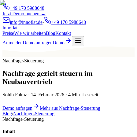
+49 170 5988648
Jetzt Demo buchen →
info@innoflat.de
·
+49 170 5988648
Innoflat
.
Preise
Wie wir arbeiten
Blog
Kontakt
Anmelden
Demo anfragen
Demo
Nachfrage-Steuerung
Nachfrage gezielt steuern im
Neubauvertrieb
Sohib Falmz
·
14. Februar 2026
·
4
Min. Lesezeit
Demo anfragen
Mehr aus Nachfrage-Steuerung
Blog
/
Nachfrage-Steuerung
Nachfrage-Steuerung
Inhalt