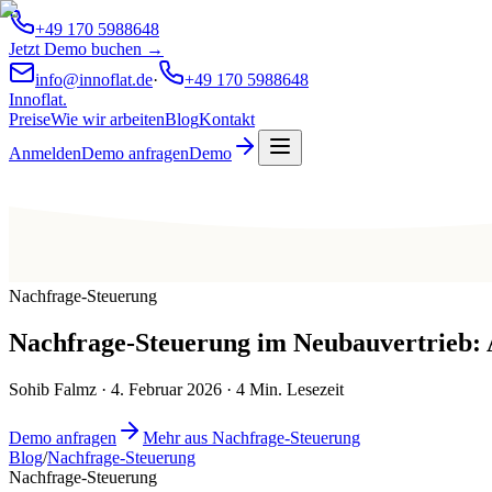
+49 170 5988648
Jetzt Demo buchen →
info@innoflat.de
·
+49 170 5988648
Innoflat
.
Preise
Wie wir arbeiten
Blog
Kontakt
Anmelden
Demo anfragen
Demo
Nachfrage-Steuerung
Nachfrage-Steuerung im Neubauvertrieb: A
Sohib Falmz
·
4. Februar 2026
·
4
Min. Lesezeit
Demo anfragen
Mehr aus Nachfrage-Steuerung
Blog
/
Nachfrage-Steuerung
Nachfrage-Steuerung