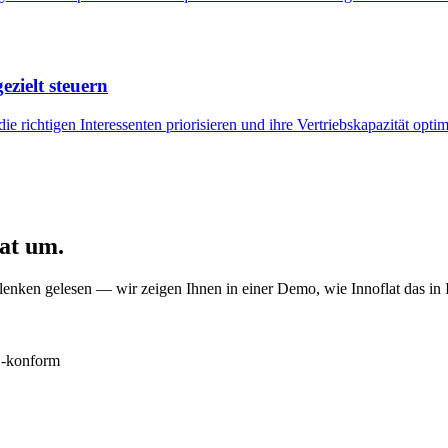
ezielt steuern
chtigen Interessenten priorisieren und ihre Vertriebskapazität optimal
at um.
enken gelesen — wir zeigen Ihnen in einer Demo, wie Innoflat das in 
konform