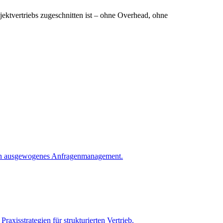
ojektvertriebs zugeschnitten ist – ohne Overhead, ohne
r ein ausgewogenes Anfragenmanagement.
raxisstrategien für strukturierten Vertrieb.