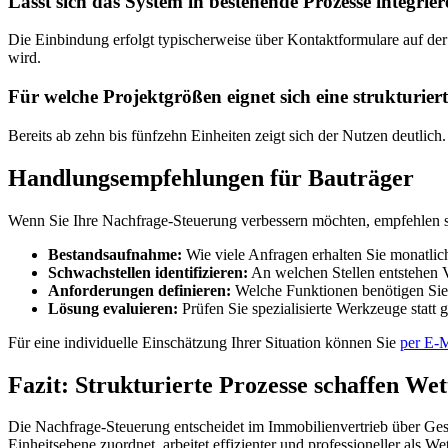
Lässt sich das System in bestehende Prozesse integrie
Die Einbindung erfolgt typischerweise über Kontaktformulare auf der 
wird.
Für welche Projektgrößen eignet sich eine strukturie
Bereits ab zehn bis fünfzehn Einheiten zeigt sich der Nutzen deutlich.
Handlungsempfehlungen für Bauträger
Wenn Sie Ihre Nachfrage-Steuerung verbessern möchten, empfehlen si
Bestandsaufnahme:
Wie viele Anfragen erhalten Sie monatlic
Schwachstellen identifizieren:
An welchen Stellen entstehen 
Anforderungen definieren:
Welche Funktionen benötigen Sie 
Lösung evaluieren:
Prüfen Sie spezialisierte Werkzeuge statt 
Für eine individuelle Einschätzung Ihrer Situation können Sie
per E-M
Fazit: Strukturierte Prozesse schaffen We
Die Nachfrage-Steuerung entscheidet im Immobilienvertrieb über Gesch
Einheitsebene zuordnet, arbeitet effizienter und professioneller als W