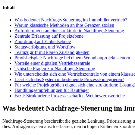
Inhalt
Was bedeutet Nachfrage-Steuerung im Immobilienvertrieb?
Warum klassische Methoden an ihre Grenzen stoßen
Anforderungen an eine strukturierte Nachfrage-Steuerung
Zentrale Erfassung auf Projektebene
Zuordnung auf Einheitsebene
Statusverfolgung und Workflow
Teamzugriff mit klaren Zuständigkeiten
Praxisbeispiel: Nachfrage bei einem Wohnbauprojekt steuern
Vorteile einer digitalen Vertriebszentrale
Typische Fragen zur Nachfrage-Steuerung
Wie unterscheidet sich eine Vertriebszentrale von einem klass
Lässt sich das System in bestehende Prozesse integrieren?
Für welche Projektgrößen eignet sich eine strukturierte Lösung
Handlungsempfehlungen für Bauträger
Fazit: Strukturierte Prozesse schaffen Wettbewerbsvorteile
Was bedeutet Nachfrage-Steuerung im Imm
Nachfrage-Steuerung beschreibt die gezielte Lenkung, Priorisierung
dies: Anfragen systematisch erfassen, den richtigen Einheiten zuordne