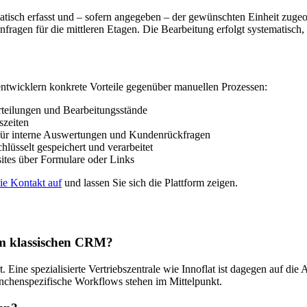
tisch erfasst und – sofern angegeben – der gewünschten Einheit zugeor
gen für die mittleren Etagen. Die Bearbeitung erfolgt systematisch, der
tentwicklern konkrete Vorteile gegenüber manuellen Prozessen:
rteilungen und Bearbeitungsstände
zeiten
g für interne Auswertungen und Kundenrückfragen
üsselt gespeichert und verarbeitet
tes über Formulare oder Links
e Kontakt auf
und lassen Sie sich die Plattform zeigen.
nem klassischen CRM?
ine spezialisierte Vertriebszentrale wie Innoflat ist dagegen auf die
anchenspezifische Workflows stehen im Mittelpunkt.