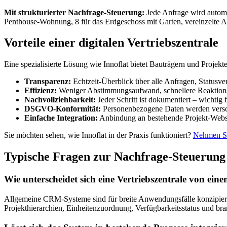
Mit strukturierter Nachfrage-Steuerung:
Jede Anfrage wird automa
Penthouse-Wohnung, 8 für das Erdgeschoss mit Garten, vereinzelte Anfra
Vorteile einer digitalen Vertriebszentrale
Eine spezialisierte Lösung wie Innoflat bietet Bauträgern und Projek
Transparenz:
Echtzeit-Überblick über alle Anfragen, Statusve
Effizienz:
Weniger Abstimmungsaufwand, schnellere Reaktions
Nachvollziehbarkeit:
Jeder Schritt ist dokumentiert – wichti
DSGVO-Konformität:
Personenbezogene Daten werden verschl
Einfache Integration:
Anbindung an bestehende Projekt-Websi
Sie möchten sehen, wie Innoflat in der Praxis funktioniert?
Nehmen Si
Typische Fragen zur Nachfrage-Steuerung
Wie unterscheidet sich eine Vertriebszentrale von ei
Allgemeine CRM-Systeme sind für breite Anwendungsfälle konzipiert. E
Projekthierarchien, Einheitenzuordnung, Verfügbarkeitsstatus und br