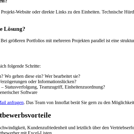
ren?
Projekt-Website oder direkte Links zu den Einheiten. Technische Hürde
rte Lösung?
 Bei größeren Portfolios mit mehreren Projekten parallel ist eine strukt
ch folgende Schritte:
h? Wo gehen diese ein? Wer bearbeitet sie?
Verzögerungen oder Informationslücken?
– Statusverfolgung, Teamzugriff, Einheitenzuordnung?
generischer Software
ail anfragen
. Das Team von Innoflat berät Sie gern zu den Möglichkei
ttbewerbsvorteile
windigkeit, Kundenzufriedenheit und letztlich über den Vertriebserfolg
ettbewerber mit Excel-Listen.