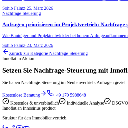
Sohib Falmz
·
25. März 2026
Nachfrage-Steuerung
Anfragen priorisieren im Projektvertrieb: Nachfrage g
Wie Bauträger und Projektentwickler bei hohem Anfrageaufkommen die ri
Sohib Falmz
·
23. März 2026
Zurück zur Kategorie
Nachfrage-Steuerung
Innoflat in Aktion
Setzen Sie
Nachfrage-Steuerung
mit Innofl
Sie haben Nachfrage-Steuerung im Neubauvertrieb: Anfragen gezielt l
Kostenlose Beratung
+49 170 5988648
Kostenlos & unverbindlich
Individuelle Analyse
DSGVO-
Innoflat
.
an Innosirius product
Struktur für den Immobilienvertrieb.