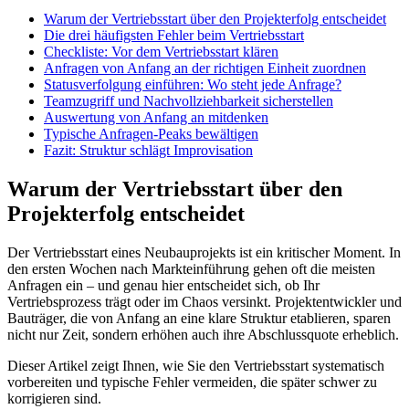
Warum der Vertriebsstart über den Projekterfolg entscheidet
Die drei häufigsten Fehler beim Vertriebsstart
Checkliste: Vor dem Vertriebsstart klären
Anfragen von Anfang an der richtigen Einheit zuordnen
Statusverfolgung einführen: Wo steht jede Anfrage?
Teamzugriff und Nachvollziehbarkeit sicherstellen
Auswertung von Anfang an mitdenken
Typische Anfragen-Peaks bewältigen
Fazit: Struktur schlägt Improvisation
Warum der Vertriebsstart über den
Projekterfolg entscheidet
Der Vertriebsstart eines Neubauprojekts ist ein kritischer Moment. In
den ersten Wochen nach Markteinführung gehen oft die meisten
Anfragen ein – und genau hier entscheidet sich, ob Ihr
Vertriebsprozess trägt oder im Chaos versinkt. Projektentwickler und
Bauträger, die von Anfang an eine klare Struktur etablieren, sparen
nicht nur Zeit, sondern erhöhen auch ihre Abschlussquote erheblich.
Dieser Artikel zeigt Ihnen, wie Sie den Vertriebsstart systematisch
vorbereiten und typische Fehler vermeiden, die später schwer zu
korrigieren sind.