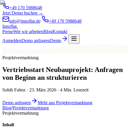
+49 170 5988648
Jetzt Demo buchen →
info@innoflat.de
·
+49 170 5988648
Innoflat
.
Preise
Wie wir arbeiten
Blog
Kontakt
Anmelden
Demo anfragen
Demo
Projektvermarktung
Vertriebsstart Neubauprojekt: Anfragen
von Beginn an strukturieren
Sohib Falmz
·
23. März 2026
·
4
Min. Lesezeit
Demo anfragen
Mehr aus Projektvermarktung
Blog
/
Projektvermarktung
Projektvermarktung
Inhalt