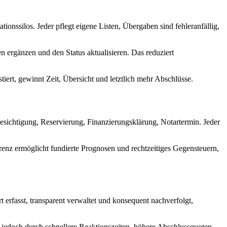
ionssilos. Jeder pflegt eigene Listen, Übergaben sind fehleranfällig,
n ergänzen und den Status aktualisieren. Das reduziert
tiert, gewinnt Zeit, Übersicht und letztlich mehr Abschlüsse.
Besichtigung, Reservierung, Finanzierungsklärung, Notartermin. Jeder
arenz ermöglicht fundierte Prognosen und rechtzeitiges Gegensteuern,
 erfasst, transparent verwaltet und konsequent nachverfolgt,
h jedoch durch schnellere Reaktionszeiten, höhere Abschlussquoten