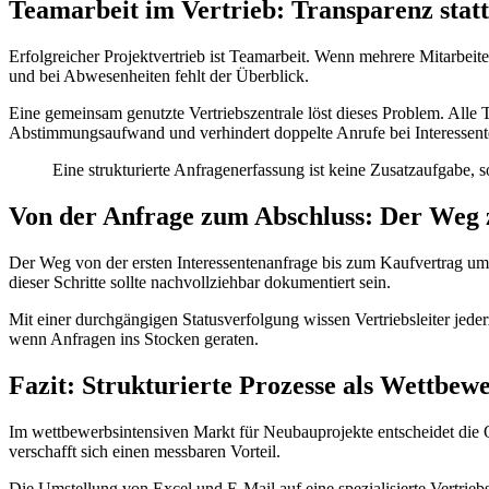
Teamarbeit im Vertrieb: Transparenz statt
Erfolgreicher Projektvertrieb ist Teamarbeit. Wenn mehrere Mitarbeite
und bei Abwesenheiten fehlt der Überblick.
Eine gemeinsam genutzte Vertriebszentrale löst dieses Problem. Alle 
Abstimmungsaufwand und verhindert doppelte Anrufe bei Interessent
Eine strukturierte Anfragenerfassung ist keine Zusatzaufgabe, s
Von der Anfrage zum Abschluss: Der Weg 
Der Weg von der ersten Interessentenanfrage bis zum Kaufvertrag umfa
dieser Schritte sollte nachvollziehbar dokumentiert sein.
Mit einer durchgängigen Statusverfolgung wissen Vertriebsleiter jede
wenn Anfragen ins Stocken geraten.
Fazit: Strukturierte Prozesse als Wettbewe
Im wettbewerbsintensiven Markt für Neubauprojekte entscheidet die Qu
verschafft sich einen messbaren Vorteil.
Die Umstellung von Excel und E-Mail auf eine spezialisierte Vertrieb