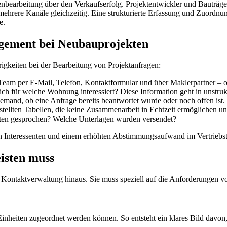
enbearbeitung über den Verkaufserfolg. Projektentwickler und Bauträge
 mehrere Kanäle gleichzeitig. Eine strukturierte Erfassung und Zuordnun
e.
gement bei Neubauprojekten
keiten bei der Bearbeitung von Projektanfragen:
Team per E-Mail, Telefon, Kontaktformular und über Maklerpartner –
ich für welche Wohnung interessiert? Diese Information geht in unstruk
mand, ob eine Anfrage bereits beantwortet wurde oder noch offen ist.
stellten Tabellen, die keine Zusammenarbeit in Echtzeit ermöglichen und
ten gesprochen? Welche Unterlagen wurden versendet?
n Interessenten und einem erhöhten Abstimmungsaufwand im Vertriebs
eisten muss
e Kontaktverwaltung hinaus. Sie muss speziell auf die Anforderungen v
n Einheiten zugeordnet werden können. So entsteht ein klares Bild da