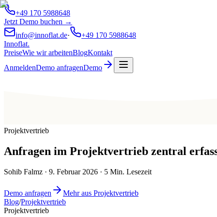
+49 170 5988648
Jetzt Demo buchen →
info@innoflat.de
·
+49 170 5988648
Innoflat
.
Preise
Wie wir arbeiten
Blog
Kontakt
Anmelden
Demo anfragen
Demo
Projektvertrieb
Anfragen im Projektvertrieb zentral erfa
Sohib Falmz
·
9. Februar 2026
·
5
Min. Lesezeit
Demo anfragen
Mehr aus Projektvertrieb
Blog
/
Projektvertrieb
Projektvertrieb