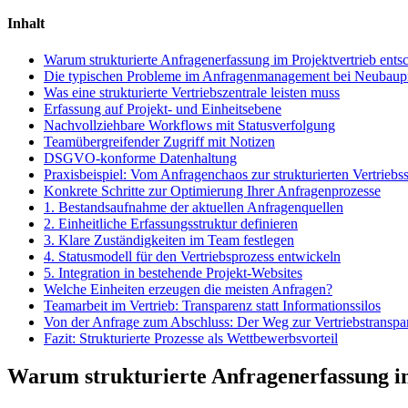
Inhalt
Warum strukturierte Anfragenerfassung im Projektvertrieb entsc
Die typischen Probleme im Anfragenmanagement bei Neubaup
Was eine strukturierte Vertriebszentrale leisten muss
Erfassung auf Projekt- und Einheitsebene
Nachvollziehbare Workflows mit Statusverfolgung
Teamübergreifender Zugriff mit Notizen
DSGVO-konforme Datenhaltung
Praxisbeispiel: Vom Anfragenchaos zur strukturierten Vertriebs
Konkrete Schritte zur Optimierung Ihrer Anfragenprozesse
1. Bestandsaufnahme der aktuellen Anfragenquellen
2. Einheitliche Erfassungsstruktur definieren
3. Klare Zuständigkeiten im Team festlegen
4. Statusmodell für den Vertriebsprozess entwickeln
5. Integration in bestehende Projekt-Websites
Welche Einheiten erzeugen die meisten Anfragen?
Teamarbeit im Vertrieb: Transparenz statt Informationssilos
Von der Anfrage zum Abschluss: Der Weg zur Vertriebstranspa
Fazit: Strukturierte Prozesse als Wettbewerbsvorteil
Warum strukturierte Anfragenerfassung im