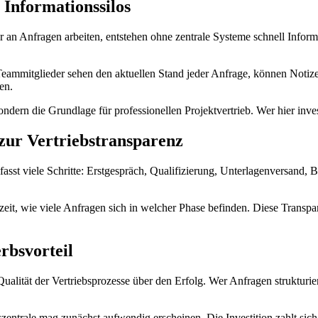
 Informationssilos
r an Anfragen arbeiten, entstehen ohne zentrale Systeme schnell Informat
Teammitglieder sehen den aktuellen Stand jeder Anfrage, können Notize
en.
ondern die Grundlage für professionellen Projektvertrieb. Wer hier inves
zur Vertriebstransparenz
sst viele Schritte: Erstgespräch, Qualifizierung, Unterlagenversand, 
rzeit, wie viele Anfragen sich in welcher Phase befinden. Diese Transp
rbsvorteil
alität der Vertriebsprozesse über den Erfolg. Wer Anfragen strukturiert
szentrale mag zunächst aufwendig erscheinen. Die Investition zahlt sic