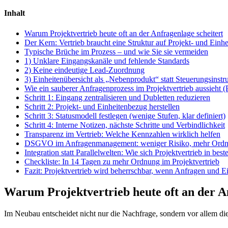
Inhalt
Warum Projektvertrieb heute oft an der Anfragenlage scheitert
Der Kern: Vertrieb braucht eine Struktur auf Projekt- und Einh
Typische Brüche im Prozess – und wie Sie sie vermeiden
1) Unklare Eingangskanäle und fehlende Standards
2) Keine eindeutige Lead-Zuordnung
3) Einheitenübersicht als „Nebenprodukt“ statt Steuerungsinst
Wie ein sauberer Anfragenprozess im Projektvertrieb aussieht (
Schritt 1: Eingang zentralisieren und Dubletten reduzieren
Schritt 2: Projekt- und Einheitenbezug herstellen
Schritt 3: Statusmodell festlegen (wenige Stufen, klar definiert)
Schritt 4: Interne Notizen, nächste Schritte und Verbindlichkeit
Transparenz im Vertrieb: Welche Kennzahlen wirklich helfen
DSGVO im Anfragenmanagement: weniger Risiko, mehr Ord
Integration statt Parallelwelten: Wie sich Projektvertrieb in be
Checkliste: In 14 Tagen zu mehr Ordnung im Projektvertrieb
Fazit: Projektvertrieb wird beherrschbar, wenn Anfragen und
Warum Projektvertrieb heute oft an der An
Im Neubau entscheidet nicht nur die Nachfrage, sondern vor allem di