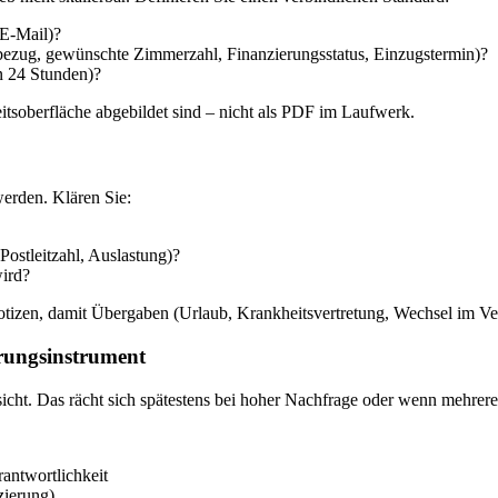
 E-Mail)?
bezug, gewünschte Zimmerzahl, Finanzierungsstatus, Einzugstermin)?
en 24 Stunden)?
eitsoberfläche abgebildet sind – nicht als PDF im Laufwerk.
erden. Klären Sie:
Postleitzahl, Auslastung)?
wird?
tizen, damit Übergaben (Urlaub, Krankheitsvertretung, Wechsel im Vert
erungsinstrument
ersicht. Das rächt sich spätestens bei hoher Nachfrage oder wenn mehrere
rantwortlichkeit
zierung)