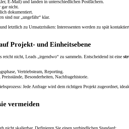
r, E-Mail) und landen in unterschiedlichen Postfächern.
 gar nicht.
tlich dokumentiert.
en sind nur „ungefähr“ klar.
nd letztlich zu Umsatzrisiken: Interessenten werden zu spät kontaktie
auf Projekt- und Einheitsebene
 Es reicht nicht, Leads „irgendwo“ zu sammeln. Entscheidend ist eine
st
sphase, Vertriebsteam, Reporting.
), Preisstände, Besonderheiten, Nachfragehistorie.
ebsprozess: Jede Anfrage wird dem richtigen Projekt zugeordnet, ideale
sie vermeiden
eb nicht skalierbar. Definieren Sie einen verbindlichen Standard: