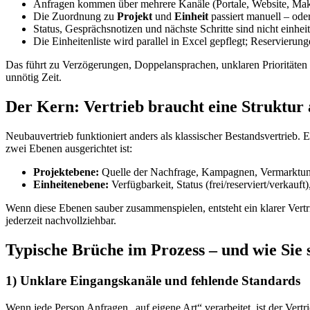
Anfragen kommen über mehrere Kanäle (Portale, Website, Makle
Die Zuordnung zu
Projekt
und
Einheit
passiert manuell – oder
Status, Gesprächsnotizen und nächste Schritte sind nicht einhei
Die Einheitenliste wird parallel in Excel gepflegt; Reservierung
Das führt zu Verzögerungen, Doppelansprachen, unklaren Prioritäten u
unnötig Zeit.
Der Kern: Vertrieb braucht eine Struktur 
Neubauvertrieb funktioniert anders als klassischer Bestandsvertrieb.
zwei Ebenen ausgerichtet ist:
Projektebene:
Quelle der Nachfrage, Kampagnen, Vermarktung
Einheitenebene:
Verfügbarkeit, Status (frei/reserviert/verkauft
Wenn diese Ebenen sauber zusammenspielen, entsteht ein klarer Vertri
jederzeit nachvollziehbar.
Typische Brüche im Prozess – und wie Sie 
1) Unklare Eingangskanäle und fehlende Standards
Wenn jede Person Anfragen „auf eigene Art“ verarbeitet, ist der Vertri