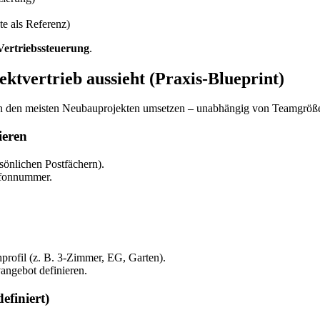
 als Referenz)
Vertriebssteuerung
.
ktvertrieb aussieht (Praxis-Blueprint)
ch in den meisten Neubauprojekten umsetzen – unabhängig von Teamgrö
ieren
rsönlichen Postfächern).
lefonnummer.
rofil (z. B. 3-Zimmer, EG, Garten).
vangebot definieren.
efiniert)