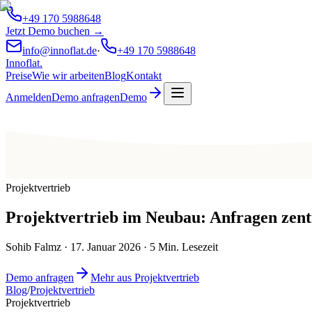
+49 170 5988648
Jetzt Demo buchen →
info@innoflat.de
·
+49 170 5988648
Innoflat
.
Preise
Wie wir arbeiten
Blog
Kontakt
Anmelden
Demo anfragen
Demo
Projektvertrieb
Projektvertrieb im Neubau: Anfragen zentr
Sohib Falmz
·
17. Januar 2026
·
5
Min. Lesezeit
Demo anfragen
Mehr aus Projektvertrieb
Blog
/
Projektvertrieb
Projektvertrieb