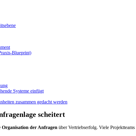
eitsebene
rument
Praxis-Blueprint)
nung
stehende Systeme einfügt
 Einheiten zusammen gedacht werden
fragenlage scheitert
e
Organisation der Anfragen
über Vertriebserfolg. Viele Projektteam