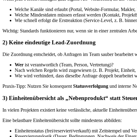
Welche Kanäle sind erlaubt (Portal, Website-Formular, Makler,
Welche Mindestdaten müssen erfasst werden (Kontakt, Projekt
Wie schnell erfolgt die Erstreaktion (Service-Level, z. B. binn
Wichtig: Standards funktionieren nur, wenn sie in einer zentralen Arb
2) Keine eindeutige Lead-Zuordnung
Die Zuordnung entscheidet, ob Anfragen im Team sauber bearbeitet w
Wer
ist verantwortlich (Team, Person, Vertretung)?
Nach welchen Regeln wird zugewiesen (z. B. Projekt, Einheit, 
Wie wird verhindert, dass dieselbe Anfrage doppelt bearbeitet 
Praxis-Tipp: Nutzen Sie konsequent
Statusverfolgung
und interne No
3) Einheitenübersicht als „Nebenprodukt“ statt Steu
In vielen Projekten existiert keine verlässliche, aktuelle Einheitenüb
Eine belastbare Einheitenübersicht sollte mindestens abbilden:
Einheitenstatus (frei/reserviert/verkauft) mit Zeitstempel und Ve
Reservierungslogik (Dauer, Bedingungen, Nachweis der Finan