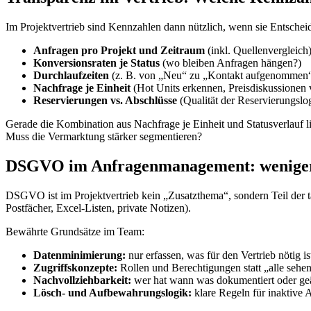
Im Projektvertrieb sind Kennzahlen dann nützlich, wenn sie Entscheid
Anfragen pro Projekt und Zeitraum
(inkl. Quellenvergleich
Konversionsraten je Status
(wo bleiben Anfragen hängen?)
Durchlaufzeiten
(z. B. von „Neu“ zu „Kontakt aufgenommen
Nachfrage je Einheit
(Hot Units erkennen, Preisdiskussionen 
Reservierungen vs. Abschlüsse
(Qualität der Reservierungslo
Gerade die Kombination aus Nachfrage je Einheit und Statusverlauf l
Muss die Vermarktung stärker segmentieren?
DSGVO im Anfragenmanagement: weniger
DSGVO ist im Projektvertrieb kein „Zusatzthema“, sondern Teil der 
Postfächer, Excel-Listen, private Notizen).
Bewährte Grundsätze im Team:
Datenminimierung:
nur erfassen, was für den Vertrieb nötig is
Zugriffskonzepte:
Rollen und Berechtigungen statt „alle sehen
Nachvollziehbarkeit:
wer hat wann was dokumentiert oder ge
Lösch- und Aufbewahrungslogik:
klare Regeln für inaktive 