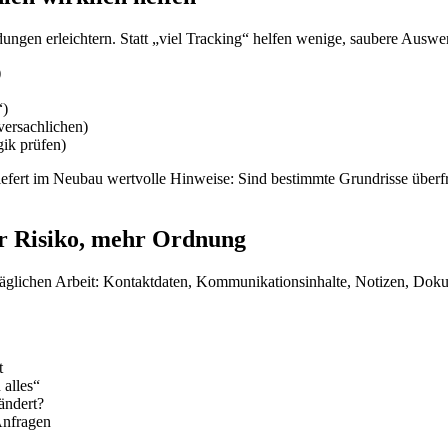
ungen erleichtern. Statt „viel Tracking“ helfen wenige, saubere Auswe
)
“)
versachlichen)
gik prüfen)
iefert im Neubau wertvolle Hinweise: Sind bestimmte Grundrisse überfr
 Risiko, mehr Ordnung
täglichen Arbeit: Kontaktdaten, Kommunikationsinhalte, Notizen, Doku
t
 alles“
ändert?
Anfragen