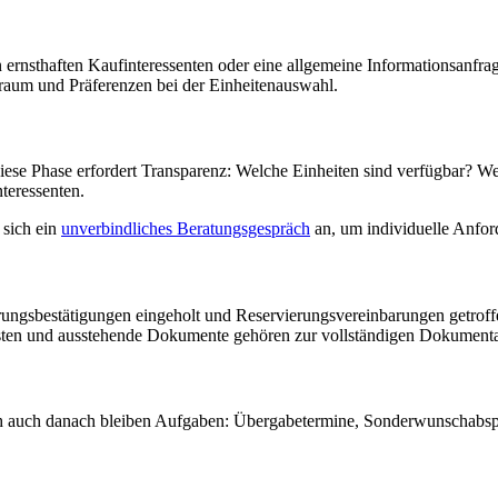
 ernsthaften Kaufinteressenten oder eine allgemeine Informationsanfrag
traum und Präferenzen bei der Einheitenauswahl.
iese Phase erfordert Transparenz: Welche Einheiten sind verfügbar? We
teressenten.
 sich ein
unverbindliches Beratungsgespräch
an, um individuelle Anfor
ngsbestätigungen eingeholt und Reservierungsvereinbarungen getroffen.
risten und ausstehende Dokumente gehören zur vollständigen Dokumenta
och auch danach bleiben Aufgaben: Übergabetermine, Sonderwunschabsp