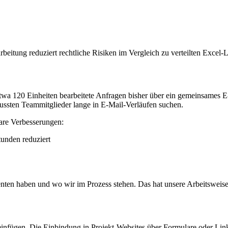
tung reduziert rechtliche Risiken im Vergleich zu verteilten Excel-
twa 120 Einheiten bearbeitete Anfragen bisher über ein gemeinsames E
ssten Teammitglieder lange in E-Mail-Verläufen suchen.
bare Verbesserungen:
tunden reduziert
ssenten haben und wo wir im Prozess stehen. Das hat unsere Arbeitsweis
e einfügen. Die Einbindung in Projekt-Websites über Formulare oder Lin