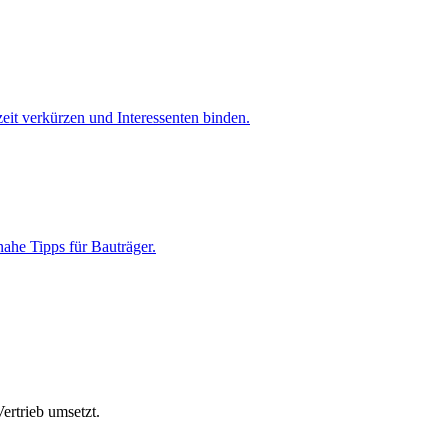
zeit verkürzen und Interessenten binden.
nahe Tipps für Bauträger.
ertrieb umsetzt.