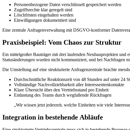
Personenbezogene Daten verschlüsselt gespeichert werden
Zugriffsrechte klar geregelt sind
Löschfristen eingehalten werden
Einwilligungen dokumentiert sind
Eine zentrale Anfragenverwaltung mit DSGVO-konformer Datenverarbei
Praxisbeispiel: Vom Chaos zur Struktur
Ein mittelgroßer Bauträger mit drei laufenden Neubauprojekten und e
Statusänderungen wurden nicht kommuniziert, und bei Nachfragen mu
Die Umstellung auf eine strukturierte Anfragenzentrale brachte mess
Durchschnittliche Reaktionszeit von 48 Stunden auf unter 24 S
Vollständige Nachvollziehbarkeit aller Interessentenkontakte
Klare Übersicht über den Vertriebsstand pro Einheit
Entlastung des Teams durch wegfallende Rückfragen
„Wir wissen jetzt jederzeit, welche Einheiten wie viele Intere
Integration in bestehende Abläufe
Eine strukturierte Vertriebszentrale muss sich in bestehende Prozess