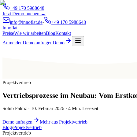
+49 170 5988648
Jetzt Demo buchen →
info@innoflat.de
·
+49 170 5988648
Innoflat
.
Preise
Wie wir arbeiten
Blog
Kontakt
Anmelden
Demo anfragen
Demo
Projektvertrieb
Vertriebsprozesse im Neubau: Vom Erstkon
Sohib Falmz
·
10. Februar 2026
·
4
Min. Lesezeit
Demo anfragen
Mehr aus Projektvertrieb
Blog
/
Projektvertrieb
Projektvertrieb