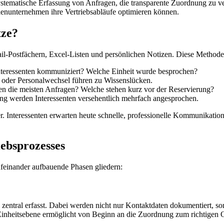
ystematische Erfassung von Anfragen, die transparente Zuordnung zu v
ienunternehmen ihre Vertriebsabläufe optimieren können.
tze?
l-Postfächern, Excel-Listen und persönlichen Notizen. Diese Methode f
teressenten kommuniziert? Welche Einheit wurde besprochen?
 oder Personalwechsel führen zu Wissenslücken.
die meisten Anfragen? Welche stehen kurz vor der Reservierung?
ng werden Interessenten versehentlich mehrfach angesprochen.
er. Interessenten erwarten heute schnelle, professionelle Kommunikati
iebsprozesses
aufeinander aufbauende Phasen gliedern:
 zentral erfasst. Dabei werden nicht nur Kontaktdaten dokumentiert, s
d Einheitsebene ermöglicht von Beginn an die Zuordnung zum richtigen 