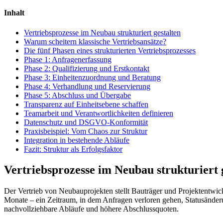
Inhalt
Vertriebsprozesse im Neubau strukturiert gestalten
Warum scheitern klassische Vertriebsansätze?
Die fünf Phasen eines strukturierten Vertriebsprozesses
Phase 1: Anfragenerfassung
Phase 2: Qualifizierung und Erstkontakt
Phase 3: Einheitenzuordnung und Beratung
Phase 4: Verhandlung und Reservierung
Phase 5: Abschluss und Übergabe
Transparenz auf Einheitsebene schaffen
Teamarbeit und Verantwortlichkeiten definieren
Datenschutz und DSGVO-Konformität
Praxisbeispiel: Vom Chaos zur Struktur
Integration in bestehende Abläufe
Fazit: Struktur als Erfolgsfaktor
Vertriebsprozesse im Neubau strukturiert 
Der Vertrieb von Neubauprojekten stellt Bauträger und Projektentwi
Monate – ein Zeitraum, in dem Anfragen verloren gehen, Statusänderu
nachvollziehbare Abläufe und höhere Abschlussquoten.