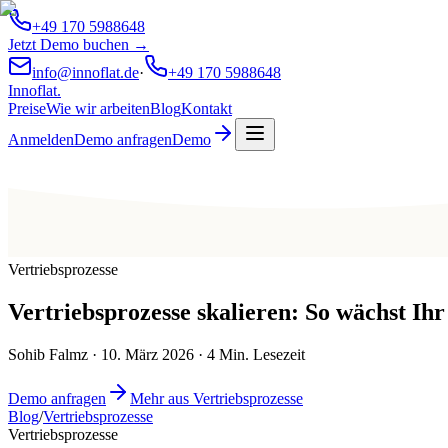
+49 170 5988648
Jetzt Demo buchen →
info@innoflat.de
·
+49 170 5988648
Innoflat
.
Preise
Wie wir arbeiten
Blog
Kontakt
Anmelden
Demo anfragen
Demo
Vertriebsprozesse
Vertriebsprozesse skalieren: So wächst Ihr
Sohib Falmz
·
10. März 2026
·
4
Min. Lesezeit
Demo anfragen
Mehr aus Vertriebsprozesse
Blog
/
Vertriebsprozesse
Vertriebsprozesse