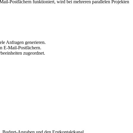
ail-Postfächern funktioniert, wird bei mehreren parallelen Projekten
ele Anfragen generieren.
en E-Mail-Postfächern.
beeinheiten zugeordnet.
zen, Budget-Angaben und den Erstkontaktkanal.