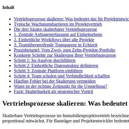
Inhalt
Vertriebsprozesse skalieren: Was bedeutet das für Projektentwic
Typische Wachstumsbarrieren im Projektvertrieb
Die drei Säulen skalierbarer Vertriebsprozesse
1. Zentrale Anfragenerfassung auf Einheitsebene
2. Einheitliche Workflows über alle Projekte
3. Teamübergreifende Transparenz in Echtzeit
Praxisbeispiel: Vom Zwei- zum Zehn-Projekte-Portfolio
Konkrete Schritte zur Skalierung Ihrer Vertriebsprozesse
Schritt 1: Ist-Analyse durchführen
Schritt 2: Einheitliche Datenstruktur definieren
Schritt 3: Zentrale Plattform einführen
Schritt 4: Team schulen und Verbindlichkeit schaffen
Häufige Fehler bei der Skalierung vermeiden
Wann ist der richtige Zeitpunkt für die Umstellung?
Fazit: Skalierbarkeit als strategischer Vorteil
Vertriebsprozesse skalieren: Was bedeutet
Skalierbare Vertriebsprozesse im Immobilienprojektvertrieb bezeichn
proportional mitwächst. Für Bauträger und Projektentwickler bedeutet