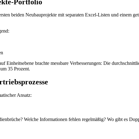
kte-Portfolio
ersten beiden Neubauprojekte mit separaten Excel-Listen und einem get
gend:
en
g auf Einheitsebene brachte messbare Verbesserungen: Die durchschnittl
 um 35 Prozent.
rtriebsprozesse
atischer Ansatz:
dienbrüche? Welche Informationen fehlen regelmäßig? Wo gibt es Dopp