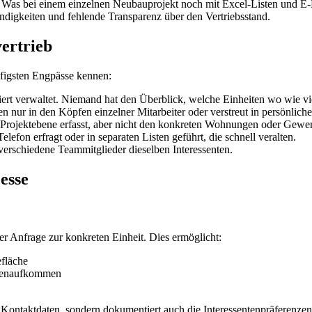
t. Was bei einem einzelnen Neubauprojekt noch mit Excel-Listen und E-M
ändigkeiten und fehlende Transparenz über den Vertriebsstand.
ertrieb
äufigsten Engpässe kennen:
liert verwaltet. Niemand hat den Überblick, welche Einheiten wo wie vi
en nur in den Köpfen einzelner Mitarbeiter oder verstreut in persönlich
rojektebene erfasst, aber nicht den konkreten Wohnungen oder Gewer
efon erfragt oder in separaten Listen geführt, die schnell veralten.
verschiedene Teammitglieder dieselben Interessenten.
esse
der Anfrage zur konkreten Einheit. Dies ermöglicht:
fläche
entenaufkommen
und Kontaktdaten, sondern dokumentiert auch die Interessentenpräferen