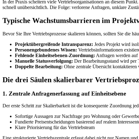
In der Praxis scheitern viele Vertriebsorganisationen an diesem Punk
schnell unübersichtlich. Die Folge: verlorene Anfragen, unklare Zust
Typische Wachstumsbarrieren im Projektv
Bevor Sie Ihre Vertriebsprozesse skalieren können, sollten Sie die h
Projektübergreifende Intransparenz:
Jedes Projekt wird iso
Personengebundenes Wissen:
Vertriebsinformationen existier
Fehlende Einheitsebenen-Zuordnung:
Anfragen werden auf P
Manuelle Statusverfolgung:
Der Bearbeitungsstand wird per Tel
Doppelte Bearbeitung:
Ohne zentrale Übersicht kontaktieren 
Die drei Säulen skalierbarer Vertriebsproz
1. Zentrale Anfragenerfassung auf Einheitsebene
Der erste Schritt zur Skalierbarkeit ist die konsequente Zuordnung je
Sofortige Aussagen zur Nachfrage pro Wohnung oder Gewerbe
Fundierte Preisentscheidungen basierend auf realem Interess
Klare Priorisierung für das Vertriebsteam
Eine strukturierte Vertriebszentrale erfasst dabei nicht nur Namen 