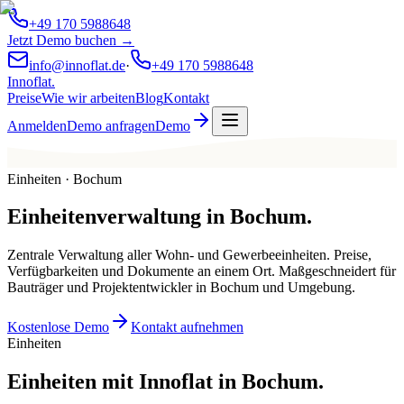
+49 170 5988648
Jetzt Demo buchen →
info@innoflat.de
·
+49 170 5988648
Innoflat
.
Preise
Wie wir arbeiten
Blog
Kontakt
Anmelden
Demo anfragen
Demo
Einheiten · Bochum
Einheitenverwaltung
in
Bochum
.
Zentrale Verwaltung aller Wohn- und Gewerbeeinheiten. Preise,
Verfügbarkeiten und Dokumente an einem Ort. Maßgeschneidert für
Bauträger und Projektentwickler in Bochum und Umgebung.
Kostenlose Demo
Kontakt aufnehmen
Einheiten
Einheiten mit Innoflat in Bochum.