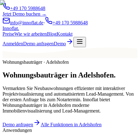
+49 170 5988648
Jetzt Demo buchen →
info@innoflat.de
·
+49 170 5988648
Innoflat
.
Preise
Wie wir arbeiten
Blog
Kontakt
Anmelden
Demo anfragen
Demo
Wohnungsbauträger · Adelshofen
Wohnungsbauträger
in
Adelshofen
.
Vermarkten Sie Neubauwohnungen effizienter mit interaktiver
Projektvisualisierung und automatisiertem Lead-Management. Von
der ersten Anfrage bis zum Notartermin. Innoflat bietet
Wohnungsbauträger in Adelshofen moderne
Immobilienvisualisierung und Lead-Management.
Demo anfragen
Alle Funktionen in Adelshofen
Anwendungen