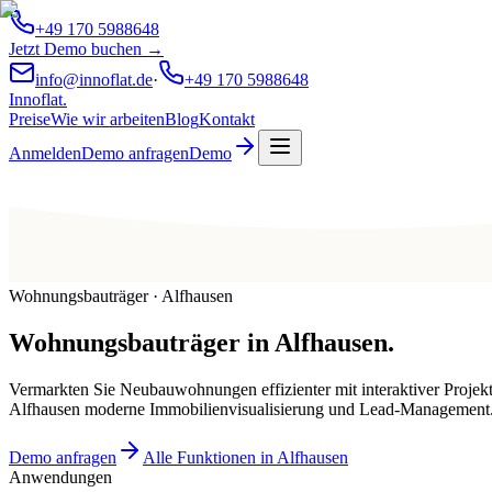
+49 170 5988648
Jetzt Demo buchen →
info@innoflat.de
·
+49 170 5988648
Innoflat
.
Preise
Wie wir arbeiten
Blog
Kontakt
Anmelden
Demo anfragen
Demo
Wohnungsbauträger · Alfhausen
Wohnungsbauträger
in
Alfhausen
.
Vermarkten Sie Neubauwohnungen effizienter mit interaktiver Projek
Alfhausen moderne Immobilienvisualisierung und Lead-Management
Demo anfragen
Alle Funktionen in Alfhausen
Anwendungen