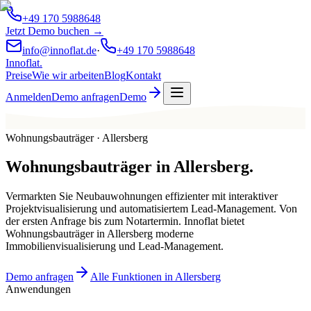
+49 170 5988648
Jetzt Demo buchen →
info@innoflat.de
·
+49 170 5988648
Innoflat
.
Preise
Wie wir arbeiten
Blog
Kontakt
Anmelden
Demo anfragen
Demo
Wohnungsbauträger · Allersberg
Wohnungsbauträger
in
Allersberg
.
Vermarkten Sie Neubauwohnungen effizienter mit interaktiver
Projektvisualisierung und automatisiertem Lead-Management. Von
der ersten Anfrage bis zum Notartermin. Innoflat bietet
Wohnungsbauträger in Allersberg moderne
Immobilienvisualisierung und Lead-Management.
Demo anfragen
Alle Funktionen in Allersberg
Anwendungen