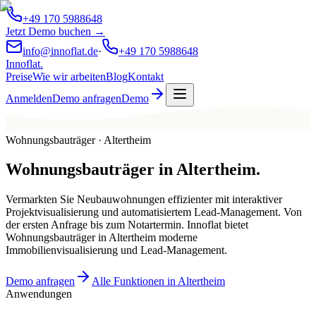
+49 170 5988648
Jetzt Demo buchen →
info@innoflat.de
·
+49 170 5988648
Innoflat
.
Preise
Wie wir arbeiten
Blog
Kontakt
Anmelden
Demo anfragen
Demo
Wohnungsbauträger · Altertheim
Wohnungsbauträger
in
Altertheim
.
Vermarkten Sie Neubauwohnungen effizienter mit interaktiver
Projektvisualisierung und automatisiertem Lead-Management. Von
der ersten Anfrage bis zum Notartermin. Innoflat bietet
Wohnungsbauträger in Altertheim moderne
Immobilienvisualisierung und Lead-Management.
Demo anfragen
Alle Funktionen in Altertheim
Anwendungen