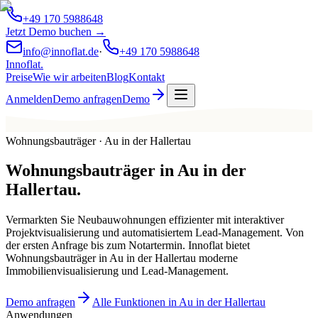
+49 170 5988648
Jetzt Demo buchen →
info@innoflat.de
·
+49 170 5988648
Innoflat
.
Preise
Wie wir arbeiten
Blog
Kontakt
Anmelden
Demo anfragen
Demo
Wohnungsbauträger · Au in der Hallertau
Wohnungsbauträger
in
Au in der
Hallertau
.
Vermarkten Sie Neubauwohnungen effizienter mit interaktiver
Projektvisualisierung und automatisiertem Lead-Management. Von
der ersten Anfrage bis zum Notartermin. Innoflat bietet
Wohnungsbauträger in Au in der Hallertau moderne
Immobilienvisualisierung und Lead-Management.
Demo anfragen
Alle Funktionen in Au in der Hallertau
Anwendungen