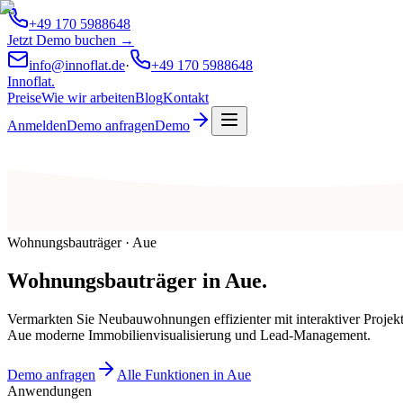
+49 170 5988648
Jetzt Demo buchen →
info@innoflat.de
·
+49 170 5988648
Innoflat
.
Preise
Wie wir arbeiten
Blog
Kontakt
Anmelden
Demo anfragen
Demo
Wohnungsbauträger · Aue
Wohnungsbauträger
in
Aue
.
Vermarkten Sie Neubauwohnungen effizienter mit interaktiver Projek
Aue moderne Immobilienvisualisierung und Lead-Management.
Demo anfragen
Alle Funktionen in Aue
Anwendungen