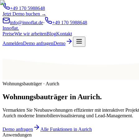
+49 170 5988648
Jetzt Demo buchen →
info@innoflat.de
·
+49 170 5988648
Innoflat
.
Preise
Wie wir arbeiten
Blog
Kontakt
Anmelden
Demo anfragen
Demo
Wohnungsbauträger · Aurich
Wohnungsbauträger
in
Aurich
.
Vermarkten Sie Neubauwohnungen effizienter mit interaktiver Projek
Aurich moderne Immobilienvisualisierung und Lead-Management.
Demo anfragen
Alle Funktionen in Aurich
Anwendungen