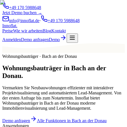
+49 170 5988648
Jetzt Demo buchen →
info@innoflat.de
·
+49 170 5988648
Innoflat
.
Preise
Wie wir arbeiten
Blog
Kontakt
Anmelden
Demo anfragen
Demo
Wohnungsbauträger · Bach an der Donau
Wohnungsbauträger
in
Bach an der
Donau
.
Vermarkten Sie Neubauwohnungen effizienter mit interaktiver
Projektvisualisierung und automatisiertem Lead-Management. Von
der ersten Anfrage bis zum Notartermin. Innoflat bietet
Wohnungsbauträger in Bach an der Donau moderne
Immobilienvisualisierung und Lead-Management.
Demo anfragen
Alle Funktionen in Bach an der Donau
Anwendungen