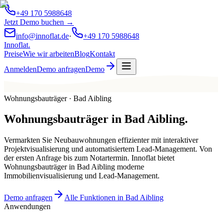
+49 170 5988648
Jetzt Demo buchen →
info@innoflat.de
·
+49 170 5988648
Innoflat
.
Preise
Wie wir arbeiten
Blog
Kontakt
Anmelden
Demo anfragen
Demo
Wohnungsbauträger · Bad Aibling
Wohnungsbauträger
in
Bad Aibling
.
Vermarkten Sie Neubauwohnungen effizienter mit interaktiver
Projektvisualisierung und automatisiertem Lead-Management. Von
der ersten Anfrage bis zum Notartermin. Innoflat bietet
Wohnungsbauträger in Bad Aibling moderne
Immobilienvisualisierung und Lead-Management.
Demo anfragen
Alle Funktionen in Bad Aibling
Anwendungen