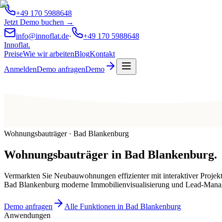
+49 170 5988648
Jetzt Demo buchen →
info@innoflat.de
·
+49 170 5988648
Innoflat
.
Preise
Wie wir arbeiten
Blog
Kontakt
Anmelden
Demo anfragen
Demo
Wohnungsbauträger · Bad Blankenburg
Wohnungsbauträger
in
Bad Blankenburg
.
Vermarkten Sie Neubauwohnungen effizienter mit interaktiver Projek
Bad Blankenburg moderne Immobilienvisualisierung und Lead-Mana
Demo anfragen
Alle Funktionen in Bad Blankenburg
Anwendungen