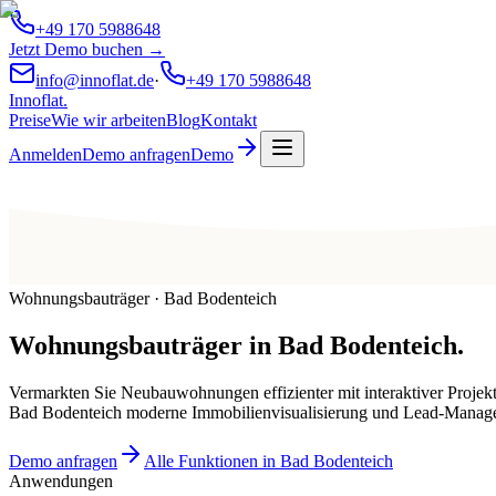
+49 170 5988648
Jetzt Demo buchen →
info@innoflat.de
·
+49 170 5988648
Innoflat
.
Preise
Wie wir arbeiten
Blog
Kontakt
Anmelden
Demo anfragen
Demo
Wohnungsbauträger · Bad Bodenteich
Wohnungsbauträger
in
Bad Bodenteich
.
Vermarkten Sie Neubauwohnungen effizienter mit interaktiver Projek
Bad Bodenteich moderne Immobilienvisualisierung und Lead-Manag
Demo anfragen
Alle Funktionen in Bad Bodenteich
Anwendungen