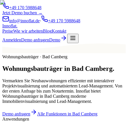
+49 170 5988648
Jetzt Demo buchen →
info@innoflat.de
·
+49 170 5988648
Innoflat
.
Preise
Wie wir arbeiten
Blog
Kontakt
Anmelden
Demo anfragen
Demo
Wohnungsbauträger · Bad Camberg
Wohnungsbauträger
in
Bad Camberg
.
Vermarkten Sie Neubauwohnungen effizienter mit interaktiver
Projektvisualisierung und automatisiertem Lead-Management. Von
der ersten Anfrage bis zum Notartermin. Innoflat bietet
Wohnungsbauträger in Bad Camberg moderne
Immobilienvisualisierung und Lead-Management.
Demo anfragen
Alle Funktionen in Bad Camberg
Anwendungen