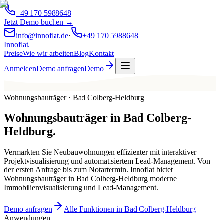
+49 170 5988648
Jetzt Demo buchen →
info@innoflat.de
·
+49 170 5988648
Innoflat
.
Preise
Wie wir arbeiten
Blog
Kontakt
Anmelden
Demo anfragen
Demo
Wohnungsbauträger · Bad Colberg-Heldburg
Wohnungsbauträger
in
Bad Colberg-
Heldburg
.
Vermarkten Sie Neubauwohnungen effizienter mit interaktiver
Projektvisualisierung und automatisiertem Lead-Management. Von
der ersten Anfrage bis zum Notartermin. Innoflat bietet
Wohnungsbauträger in Bad Colberg-Heldburg moderne
Immobilienvisualisierung und Lead-Management.
Demo anfragen
Alle Funktionen in Bad Colberg-Heldburg
Anwendungen