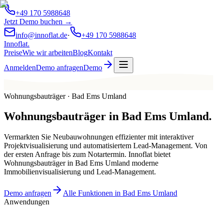
+49 170 5988648
Jetzt Demo buchen →
info@innoflat.de
·
+49 170 5988648
Innoflat
.
Preise
Wie wir arbeiten
Blog
Kontakt
Anmelden
Demo anfragen
Demo
Wohnungsbauträger · Bad Ems Umland
Wohnungsbauträger
in
Bad Ems Umland
.
Vermarkten Sie Neubauwohnungen effizienter mit interaktiver
Projektvisualisierung und automatisiertem Lead-Management. Von
der ersten Anfrage bis zum Notartermin. Innoflat bietet
Wohnungsbauträger in Bad Ems Umland moderne
Immobilienvisualisierung und Lead-Management.
Demo anfragen
Alle Funktionen in Bad Ems Umland
Anwendungen