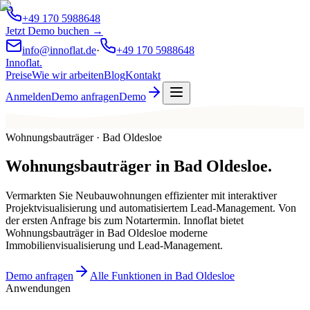
+49 170 5988648
Jetzt Demo buchen →
info@innoflat.de
·
+49 170 5988648
Innoflat
.
Preise
Wie wir arbeiten
Blog
Kontakt
Anmelden
Demo anfragen
Demo
Wohnungsbauträger · Bad Oldesloe
Wohnungsbauträger
in
Bad Oldesloe
.
Vermarkten Sie Neubauwohnungen effizienter mit interaktiver
Projektvisualisierung und automatisiertem Lead-Management. Von
der ersten Anfrage bis zum Notartermin. Innoflat bietet
Wohnungsbauträger in Bad Oldesloe moderne
Immobilienvisualisierung und Lead-Management.
Demo anfragen
Alle Funktionen in Bad Oldesloe
Anwendungen