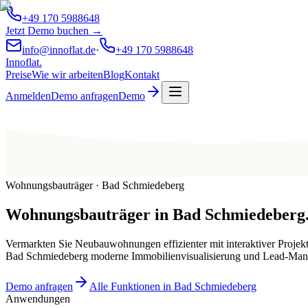
+49 170 5988648
Jetzt Demo buchen →
info@innoflat.de
·
+49 170 5988648
Innoflat
.
Preise
Wie wir arbeiten
Blog
Kontakt
Anmelden
Demo anfragen
Demo
Wohnungsbauträger · Bad Schmiedeberg
Wohnungsbauträger
in
Bad Schmiedeberg
Vermarkten Sie Neubauwohnungen effizienter mit interaktiver Projek
Bad Schmiedeberg moderne Immobilienvisualisierung und Lead-Ma
Demo anfragen
Alle Funktionen in Bad Schmiedeberg
Anwendungen