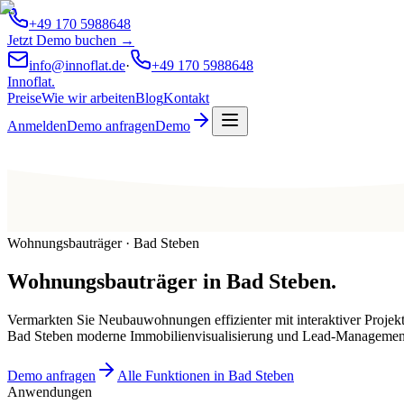
+49 170 5988648
Jetzt Demo buchen →
info@innoflat.de
·
+49 170 5988648
Innoflat
.
Preise
Wie wir arbeiten
Blog
Kontakt
Anmelden
Demo anfragen
Demo
Wohnungsbauträger · Bad Steben
Wohnungsbauträger
in
Bad Steben
.
Vermarkten Sie Neubauwohnungen effizienter mit interaktiver Projek
Bad Steben moderne Immobilienvisualisierung und Lead-Managemen
Demo anfragen
Alle Funktionen in Bad Steben
Anwendungen